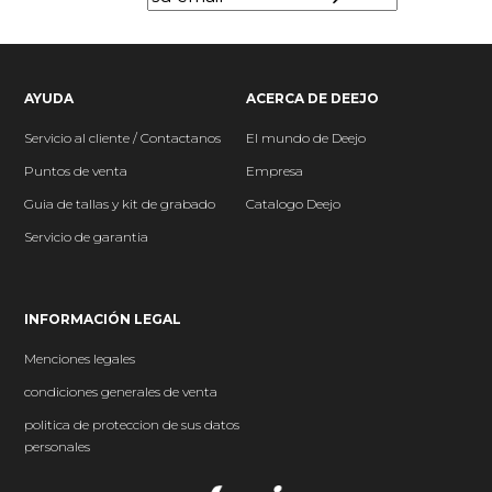
AYUDA
ACERCA DE DEEJO
Servicio al cliente / Contactanos
El mundo
de Deejo
P
untos de venta
Empresa
Guia de tallas y kit de grabado
Catalogo Deejo
Servicio de garantia
INFORMACIÓN LEGAL
Menciones legales
condiciones generales de venta
politica de proteccion de sus datos
personales