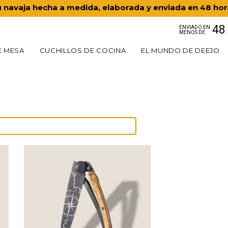
 navaja hecha a medida, elaborada y enviada en 48 ho
48
ENVIADO EN
MENOS DE
E MESA
CUCHILLOS DE COCINA
EL MUNDO DE DEEJO