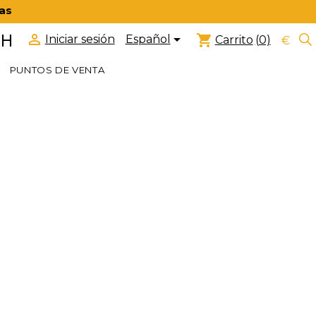
ras


 H
shopping_cart
Español
Iniciar sesión
Carrito
(0)
€
PUNTOS DE VENTA