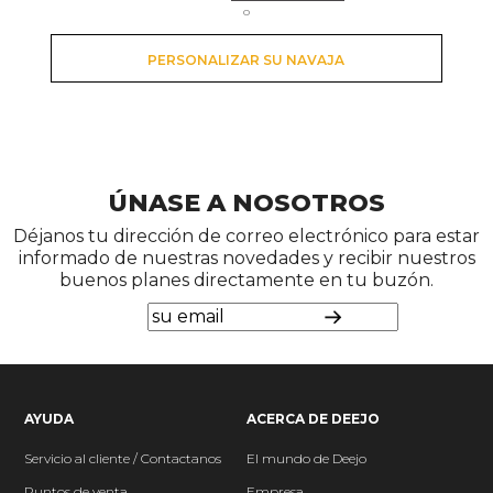
o
PERSONALIZAR SU NAVAJA
ÚNASE A NOSOTROS
Déjanos tu dirección de correo electrónico para estar
informado de nuestras novedades y recibir nuestros
buenos planes directamente en tu buzón.
AYUDA
ACERCA DE DEEJO
Servicio al cliente / Contactanos
El mundo
de Deejo
P
untos de venta
Empresa