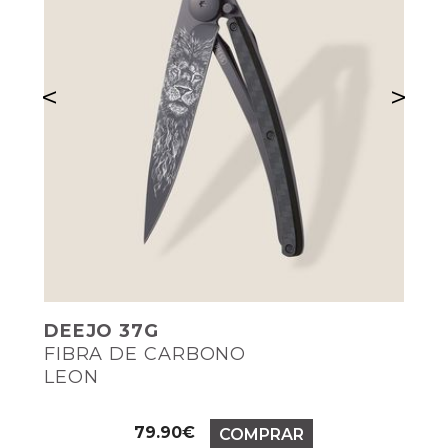
<
>
DEEJO 37G
FIBRA DE CARBONO
LEON
Precio
79.90€
COMPRAR