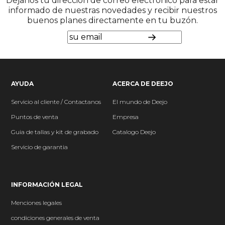
Déjanos tu dirección de correo electrónico para estar
informado de nuestras novedades y recibir nuestros
buenos planes directamente en tu buzón.
AYUDA
ACERCA DE DEEJO
Servicio al cliente / Contactanos
El mundo
de Deejo
P
untos de venta
Empresa
Guia de tallas y kit de grabado
Catalogo Deejo
Servicio de garantia
INFORMACIÓN LEGAL
Menciones legales
condiciones generales de venta