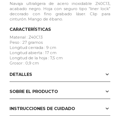
Navaja ultraligera de acero inoxidable Z40C13,
acabado negro. Hoja con seguro tipo “liner lock”
decorado con fino grabado láser. Clip para
cinturón. Mango de ébano.
CARACTERÍSTICAS
Material : Z40C13
Peso : 27 gramos
Longitud cerrada : 9 cm
Longitud abierta : 17 cm
Longitud de la hoja : 7,5 cm
Grosor : 0,9 cm
expand_more
DETALLES
expand_more
SOBRE EL PRODUCTO
expand_more
INSTRUCCIONES DE CUIDADO