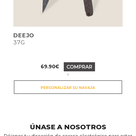
DEEJO
37G
Precio
69.90€
COMPRAR
o
PERSONALIZAR SU NAVAJA
ÚNASE A NOSOTROS