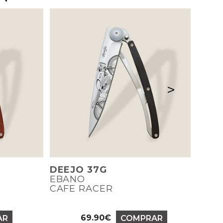
>
DEEJO 37G
EBANO
CAFE RACER
69.90€
AR
COMPRAR
Precio