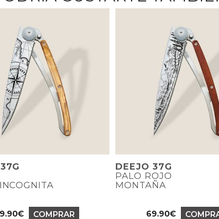
 37G
DEEJO 37G
PALO ROJO
INCOGNITA
MONTAÑA
9.90€
69.90€
COMPRAR
COMPR
Precio
Precio