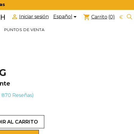
ras


 H
shopping_cart
Español
Iniciar sesión
Carrito
(0)
€
PUNTOS DE VENTA
7G
ente
(+ 870
Reseñas)
IR AL CARRITO