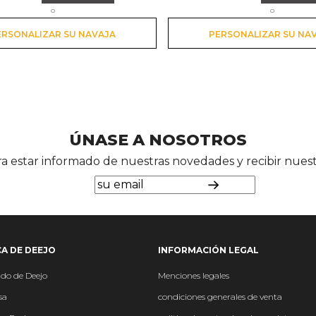
o
o
ERSONALIZAR SU NAVAJA
PERSONALIZAR SU NA
ÚNASE A NOSOTROS
ara estar informado de nuestras novedades y recibir nue
A DE DEEJO
INFORMACIÓN LEGAL
ndo
de Deejo
Menciones legales
sa
condiciones generales de venta