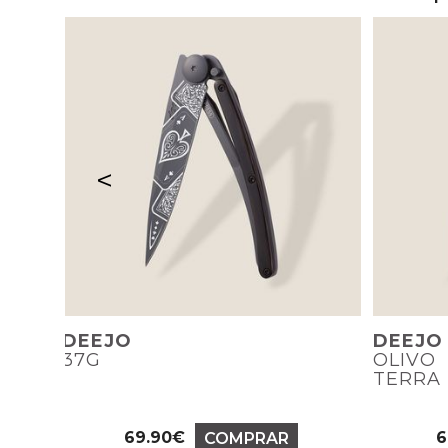
<
DEEJO
DEEJO
37G
OLIVO
TERRA 
69.90€
6
COMPRAR
Precio