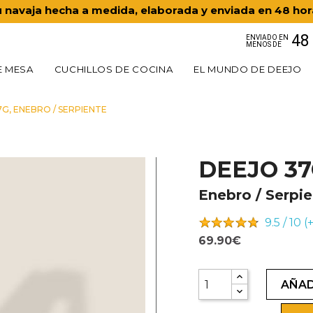
 navaja hecha a medida, elaborada y enviada en 48 ho
48
ENVIADO EN
MENOS DE
E MESA
CUCHILLOS DE COCINA
EL MUNDO DE DEEJO
G, ENEBRO / SERPIENTE
DEEJO 3
Enebro / Serpi
9.5 / 10 
69.90€
AÑAD