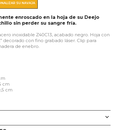
NALIZAR SU NAVAJA
mente enroscado en la hoja de su Deejo
illo sin perder su sangre fría.
 acero inoxidable Z40C13, acabado negro. Hoja con
k” decorado con fino grabado láser. Clip para
madera de enebro.
 cm
,5 cm
9,5 cm
expand_more