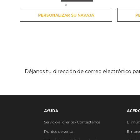
o
PERSONALIZAR SU NAVAJA
P
Déjanos tu dirección de correo electrónico p
AYUDA
ACERC
Servicio al cliente / Contactanos
El mu
P
untos de venta
Empre