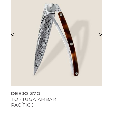
<
>
DEEJO 37G
TORTUGA ÁMBAR
PACÍFICO