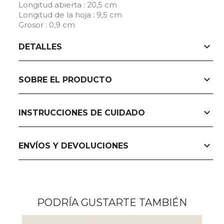
Longitud abierta : 20,5 cm
Longitud de la hoja : 9,5 cm
Grosor : 0,9 cm
expand_more
DETALLES
expand_more
SOBRE EL PRODUCTO
expand_more
INSTRUCCIONES DE CUIDADO
expand_more
ENVÍOS Y DEVOLUCIONES
PODRÍA GUSTARTE TAMBIÉN