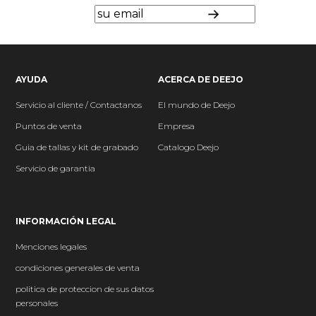
AYUDA
ACERCA DE DEEJO
Servicio al cliente / Contactanos
El mundo
de Deejo
P
untos de venta
Empresa
Guia de tallas y kit de grabado
Catalogo Deejo
Servicio de garantia
INFORMACIÓN LEGAL
Menciones legales
condiciones generales de venta
politica de proteccion de sus datos
personales