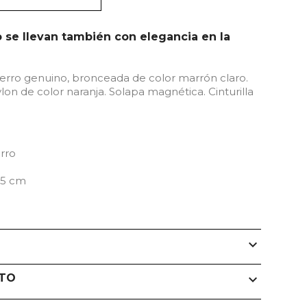
o se llevan también con elegancia en la
erro genuino, bronceada de color marrón claro.
lon de color naranja. Solapa magnética. Cinturilla
erro
,5 cm
expand_more
CTO
expand_more