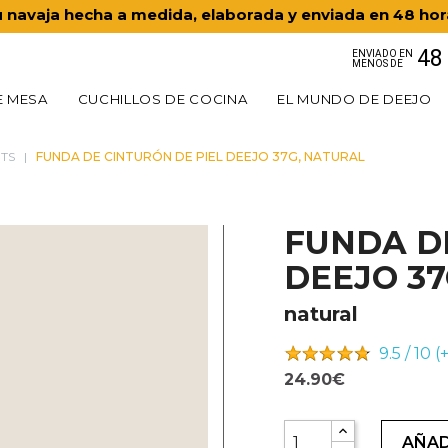
 navaja hecha a medida, elaborada y enviada en 48 ho
48
ENVIADO EN
MENOS DE
E MESA
CUCHILLOS DE COCINA
EL MUNDO DE DEEJO
ETS
FUNDA DE CINTURÓN DE PIEL DEEJO 37G, NATURAL
FUNDA D
DEEJO 3
natural
9.5 / 10 
24.90€
AÑAD