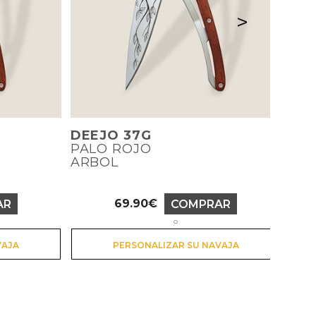
>
DEEJO 37G
PALO ROJO
ARBOL
69.90€
AR
COMPRAR
Precio
o
VAJA
PERSONALIZAR SU NAVAJA