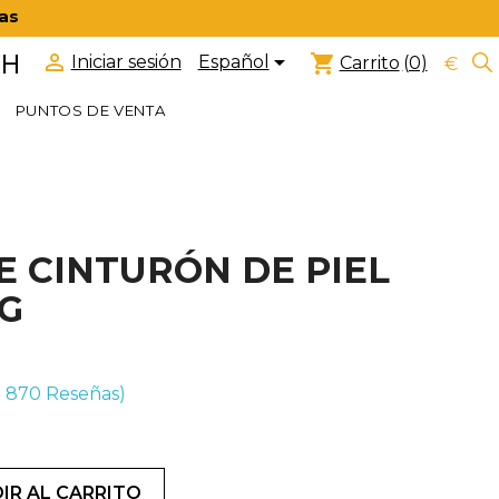
ras


 H
shopping_cart
Español
Iniciar sesión
Carrito
(0)
€
PUNTOS DE VENTA
E CINTURÓN DE PIEL
7G
(+ 870
Reseñas)
IR AL CARRITO