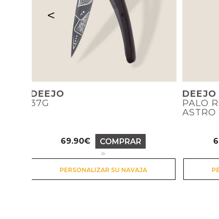
<
DEEJO
DEEJO
37G
PALO 
ASTRO
69.90€
6
COMPRAR
Precio
o
PERSONALIZAR SU NAVAJA
P