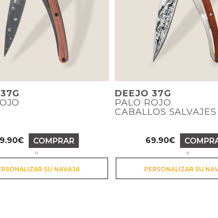
 37G
DEEJO 37G
ROJO
PALO ROJO
CABALLOS SALVAJES
9.90€
69.90€
COMPRAR
COMPR
Precio
Precio
o
o
ERSONALIZAR SU NAVAJA
PERSONALIZAR SU NA