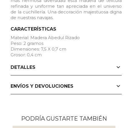
más hermosa diversidad esta madera de textura
refinada y uniforme tan apreciada en el universo
de la cuchillería. Una decoración majestuosa digna
de nuestras navajas.
CARACTERÍSTICAS
Material: Madera Abedul Rizado
Peso: 2 gramos
Dimensiones: 7,5 X 0,7 cm
Grosor: 0,4 cm
expand_more
DETALLES
expand_more
ENVÍOS Y DEVOLUCIONES
PODRÍA GUSTARTE TAMBIÉN